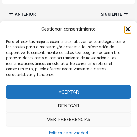
Navegación
ANTERIOR
SIGUIENTE
de
entradas
Gestionar consentimiento
Para ofrecer las mejores experiencias, utilizamos tecnologías como
las cookies para almacenar y/o acceder a la información del
dispositivo. El consentimiento de estas tecnologías nos permitirá
procesar datos como el comportamiento de navegación o las
identificaciones únicas en este sitio. No consentir o retirar el
Clínica fisioterapia en el Cañaveral
consentimiento, puede afectar negativamente a ciertas
Clínica Fisioterapia en Tres Cantos
características y funciones.
Blog
ACEPTAR
Aviso legal
DENEGAR
Política de privacidad
VER PREFERENCIAS
Desarrollado por
Mondo
Copyright © 2026
Política de privacidad